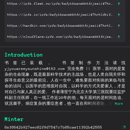
https://ipfs.fleek.co/ipfs/bafykbzacebbtfrjseii47hrhldbifo5iv3s63qcdwh5b45mc46wxbs4ltunaa?filename='薄世宁医学通识讲义: 一生需要上一次医学院.pdf'
https://ipfs.io/ipfs/bafykbzacebbtfrjseii47hrhldbifo5iv3s63qcdwh5b45mc46wxbs4ltunaa?filename='薄世宁医学通识讲义: 一生需要上一次医学院.pdf'
https://hardbin.com/ipfs/bafykbzacebbtfrjseii47hrhldbifo5iv3s63qcdwh5b45mc46wxbs4ltunaa?filename='薄世宁医学通识讲义: 一生需要上一次医学院.pdf'
https://cloudflare-ipfs.com/ipfs/bafykbzacebbtfrjseii47hrhldbifo5iv3s63qcdwh5b45mc46wxbs4ltunaa?filename='薄世宁医学通识讲义: 一生需要上一次医学院.pdf'
Introduction
书签已装载， 书签制作方法请找
yjyouaremysunshine@163.com 完全免费 || 医学，面对的是复
杂的生命现象，既是最新科学技术的主战场，也是人类自我关怀和
探寻生命意义的最前沿。人在一生中，难免要面对疾病的来临与生
命的诘问，以医学的思维面对自我，以科学的方式关爱家人，才是
对自己与家人真正的爱。 作者薄世宁为北京大学第三医院重症监护
科副主任医师，在一线工作近20年的他，每天面对的是时间急迫、
状况棘手、病症复杂的重症患者，他一直在和时间赛跑，努力从死
More
神手中夺回生命。基于从医多年的经验与思考，他完成了这部医学
通识作品，并希望通过这本书普及医学常识，进而探讨医学的本
Minter
质、医生的角色与生命的意义，并跨越患者与医生之间的认知鸿
沟。 本书探讨了生命、医学、医生、疾病、治疗、病患等话题。从
0xf0642b927eec02f9d7547c7b05cae11392b42555