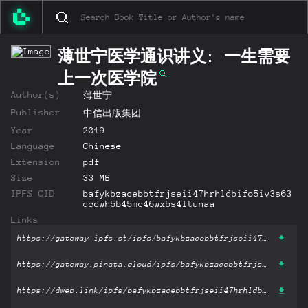
薄世宁医学通识讲义: 一生需要
上一次医学院
Author(s)
薄世宁
Publisher
中信出版集团
Year
2019
Language
Chinese
Extension
pdf
Size
33 MB
IPFS CID
bafykbzacebbtfrjseii47hrhldbifo5iv3s63
qcdwh5b45mc46wxbs4ltunaa
Links
https://gateway-ipfs.st/ipfs/bafykbzacebbtfrjseii47hrhldbifo5iv3s63qcdwh5b45mc46wxbs4ltunaa?filename='薄世宁医学通识讲义: 一生需要上一次医学院.pdf'
https://gateway.pinata.cloud/ipfs/bafykbzacebbtfrjseii47hrhldbifo5iv3s63qcdwh5b45mc46wxbs4ltunaa?filename='薄世宁医学通识讲义: 一生需要上一次医学院.pdf'
https://dweb.link/ipfs/bafykbzacebbtfrjseii47hrhldbifo5iv3s63qcdwh5b45mc46wxbs4ltunaa?filename='薄世宁医学通识讲义: 一生需要上一次医学院.pdf'